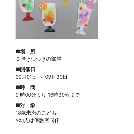
■場 所
３階きつつきの部屋
■開催日
09月01日 ～ 09月30日
■時 間
9 時00分より 16時30分まで
■対 象
18歳未満のこども
※幼児は保護者同伴