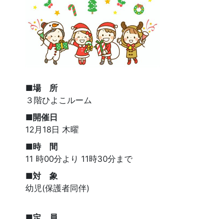
■場 所
３階ひよこルーム
■開催日
12月18日 木曜
■時 間
11 時00分より 11時30分まで
■対 象
幼児(保護者同伴)
■定 員