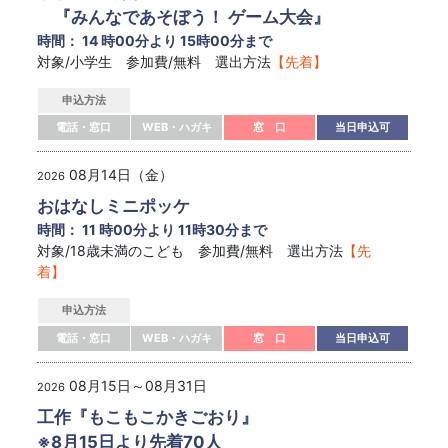
『みんなであそぼう！ ゲーム大会』
時間： 14 時00分より 15時00分まで
対象/小学生 参加費/無料 選出方法
【先着】
申込方法
電話・窓口
WEB・ハガキ
窓 口
当日申込可
08月14日（金）
2026
おはなしミニポッケ
時間： 11 時00分より 11時30分まで
対象/18歳未満のこども 参加費/無料 選出方法
【先
着】
申込方法
電話・窓口
WEB・ハガキ
窓 口
当日申込可
08月15日～08月31日
2026
工作『もこもこかきごおり』
※8月15日より先着70人