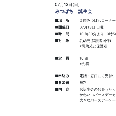
07月13日(日)
みつばち 誕生会
■場 所
２階みつばちコーナ
■開催日
07月13日 日曜
■時 間
10 時30分より 10時
■対 象
乳幼児(保護者同伴)
※乳幼児と保護者
■定 員
10 組
※先着
■申込み
電話・窓口にて受付
■参加費
無料
■内 容
お誕生会の歌をうたっ
かわいいバースデーカ
大きなバースデーケ