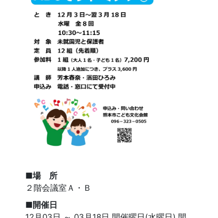
■場 所
２階会議室Ａ・Ｂ
■開催日
12月03日 ～ 03月18日 開催曜日(水曜日) 開