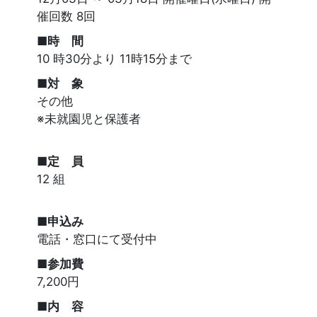
催回数 8回
■時 間
10 時30分より 11時15分まで
■対 象
その他
※未就園児と保護者
■定 員
12 組
■申込み
電話・窓口にて受付中
■参加費
7,200円
■内 容