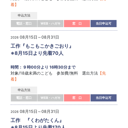
着】
申込方法
電話・窓口
WEB・ハガキ
窓 口
当日申込可
08月15日～08月31日
2026
工作『もこもこかきごおり』
※8月15日より先着70人
時間： 9 時00分より 16時30分まで
対象/18歳未満のこども 参加費/無料 選出方法
【先
着】
申込方法
電話・窓口
WEB・ハガキ
窓 口
当日申込可
08月15日～08月31日
2026
工作 『くわがたくん』
※8月15日より先着170人