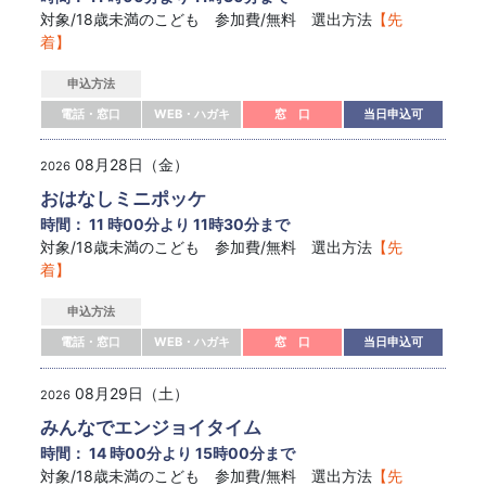
対象/18歳未満のこども 参加費/無料 選出方法
【先
着】
申込方法
電話・窓口
WEB・ハガキ
窓 口
当日申込可
08月28日（金）
2026
おはなしミニポッケ
時間： 11 時00分より 11時30分まで
対象/18歳未満のこども 参加費/無料 選出方法
【先
着】
申込方法
電話・窓口
WEB・ハガキ
窓 口
当日申込可
08月29日（土）
2026
みんなでエンジョイタイム
時間： 14 時00分より 15時00分まで
対象/18歳未満のこども 参加費/無料 選出方法
【先