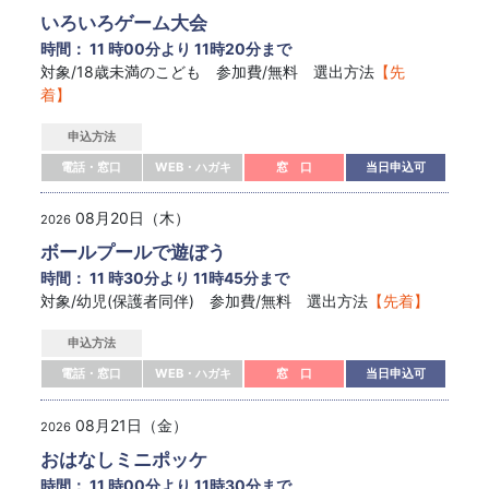
いろいろゲーム大会
時間： 11 時00分より 11時20分まで
対象/18歳未満のこども 参加費/無料 選出方法
【先
着】
申込方法
電話・窓口
WEB・ハガキ
窓 口
当日申込可
08月20日（木）
2026
ボールプールで遊ぼう
時間： 11 時30分より 11時45分まで
対象/幼児(保護者同伴) 参加費/無料 選出方法
【先着】
申込方法
電話・窓口
WEB・ハガキ
窓 口
当日申込可
08月21日（金）
2026
おはなしミニポッケ
時間： 11 時00分より 11時30分まで