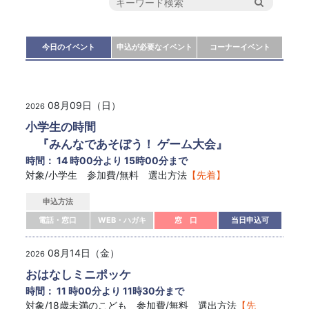
今日のイベント
申込が必要なイベント
コーナーイベント
08月09日（日）
2026
小学生の時間
『みんなであそぼう！ ゲーム大会』
時間： 14 時00分より 15時00分まで
対象/小学生 参加費/無料 選出方法
【先着】
申込方法
電話・窓口
WEB・ハガキ
窓 口
当日申込可
08月14日（金）
2026
おはなしミニポッケ
時間： 11 時00分より 11時30分まで
対象/18歳未満のこども 参加費/無料 選出方法
【先