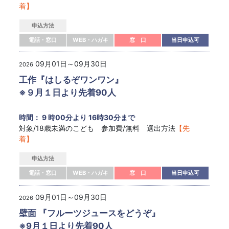
着】
申込方法
電話・窓口
WEB・ハガキ
窓 口
当日申込可
09月01日～09月30日
2026
工作『はしるぞワンワン』
※９月１日より先着90人
時間： 9 時00分より 16時30分まで
対象/18歳未満のこども 参加費/無料 選出方法
【先
着】
申込方法
電話・窓口
WEB・ハガキ
窓 口
当日申込可
09月01日～09月30日
2026
壁面 『フルーツジュースをどうぞ』
※9月１日より先着90人