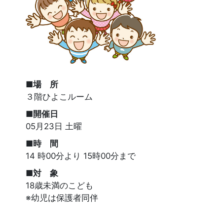
■場 所
３階ひよこルーム
■開催日
05月23日 土曜
■時 間
14 時00分より 15時00分まで
■対 象
18歳未満のこども
※幼児は保護者同伴