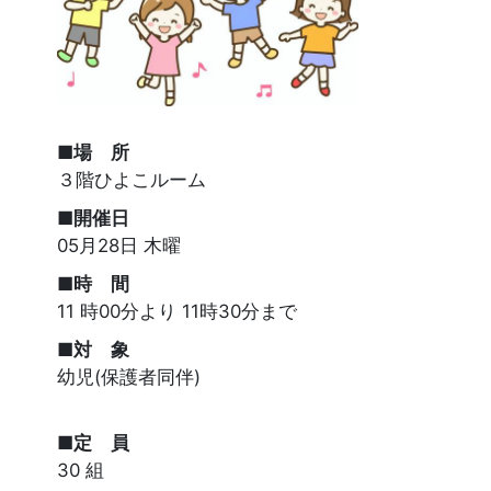
■場 所
３階ひよこルーム
■開催日
05月28日 木曜
■時 間
11 時00分より 11時30分まで
■対 象
幼児(保護者同伴)
■定 員
30 組