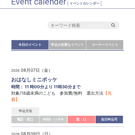
Event calender
イベントカレンダー
今日のイベント
申込が必要なイベント
コーナーイベント
08月07日（金）
2026
おはなしミニポッケ
時間： 11 時00分より 11時30分まで
対象/18歳未満のこども 参加費/無料 選出方法
【先
着】
申込方法
電話・窓口
WEB・ハガキ
窓 口
当日申込可
08月09日（日）
2026