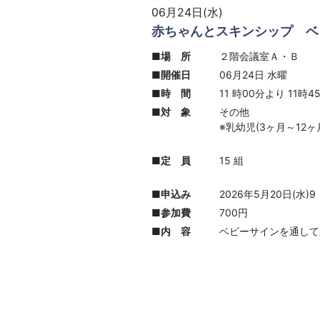
06月24日(水)
赤ちゃんとスキンシップ ベ
■場 所
２階会議室Ａ・Ｂ
■開催日
06月24日 水曜
■時 間
11 時00分より 11時
■対 象
その他
※乳幼児(3ヶ月～12ヶ
■定 員
15 組
■申込み
2026年5月20日(水
■参加費
700円
■内 容
ベビーサインを通し